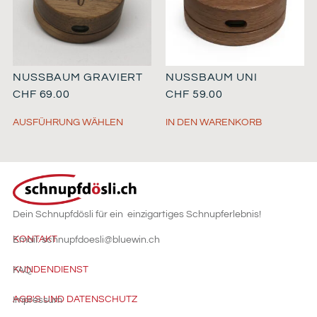
NUSSBAUM GRAVIERT
NUSSBAUM UNI
CHF
69.00
CHF
59.00
AUSFÜHRUNG WÄHLEN
IN DEN WARENKORB
Dein Schnupfdösli für ein einzigartiges Schnupferlebnis!
KONTAKT
Email: schnupfdoesli@bluewin.ch
KUNDENDIENST
FAQ
AGB'S UND DATENSCHUTZ
Impressum