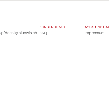
KUNDENDIENST
AGB'S UND D
upfdoesli@bluewin.ch
FAQ
Impressum