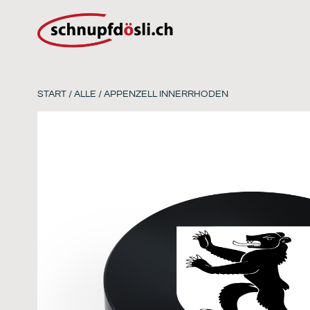
START
/
ALLE
/ APPENZELL INNERRHODEN