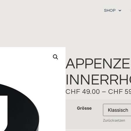
SHOP
APPENZE
INNERR
CHF
49.00
–
CHF
59
Grösse
Zurücksetzen