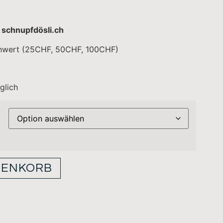
p
schnupfdösli.ch
inwert (25CHF, 50CHF, 100CHF)
glich
RENKORB