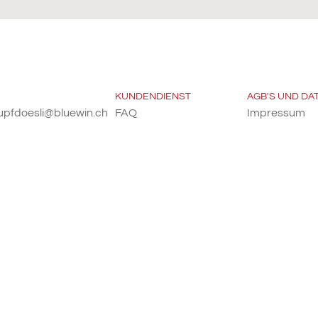
KUNDENDIENST
AGB'S UND D
upfdoesli@bluewin.ch
FAQ
Impressum