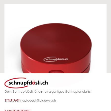
Dein Schnupfdösli für ein einzigartiges Schnupferlebnis!
KONTAKT
Email: schnupfdoesli@bluewin.ch
UNI
KUNDENDIENST